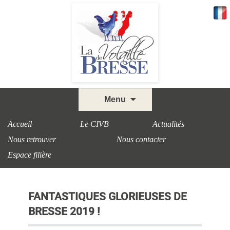
Skip
Menu
to
content
Accueil
Le CIVB
Actualités
Nous retrouver
Nous contacter
Espace filière
FANTASTIQUES GLORIEUSES DE
BRESSE 2019 !