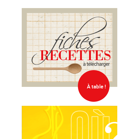
Post
navigation
À table !