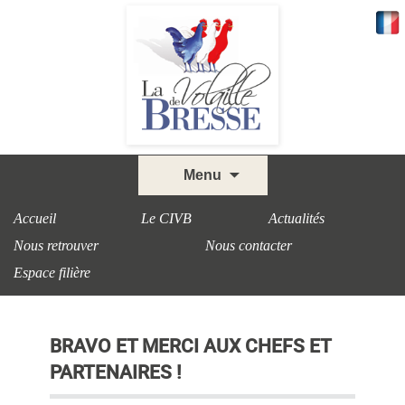
Skip
Menu
to
content
Accueil
Le CIVB
Actualités
Nous retrouver
Nous contacter
Espace filière
BRAVO ET MERCI AUX CHEFS ET
PARTENAIRES !