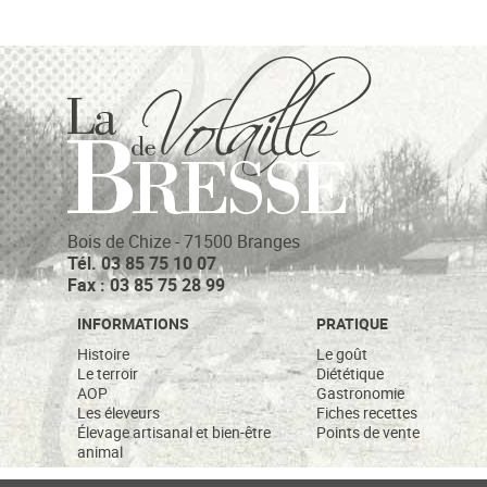
Bois de Chize - 71500 Branges
Tél. 03 85 75 10 07
Fax : 03 85 75 28 99
INFORMATIONS
PRATIQUE
Histoire
Le goût
Le terroir
Diététique
AOP
Gastronomie
Les éleveurs
Fiches recettes
Élevage artisanal et bien-­être
Points de vente
animal